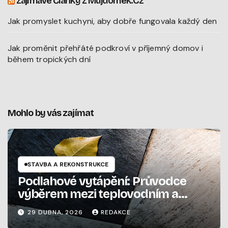
Zajímavé Články Z Mujdomek.cz
Jak promyslet kuchyni, aby dobře fungovala každý den
Jak proměnit přehřáté podkroví v příjemný domov i
během tropických dní
Mohlo by vás zajímat
STAVBA A REKONSTRUKCE
Podlahové vytápění: Průvodce
výběrem mezi teplovodním a
elektrickým systémem
29 DUBNA, 2026
REDAKCE