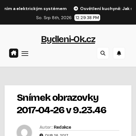
Přejít
m a elektrickým systémem
Osvětlení kuchyně: Jak správně 
na
So. Srp 8th, 2026
12:29:39 PM
obsah
Bydleni-Ok.cz
Snímek obrazovky
2017-04-26 v 9.23.46
Autor:
Redakce
DUB 26, 2017