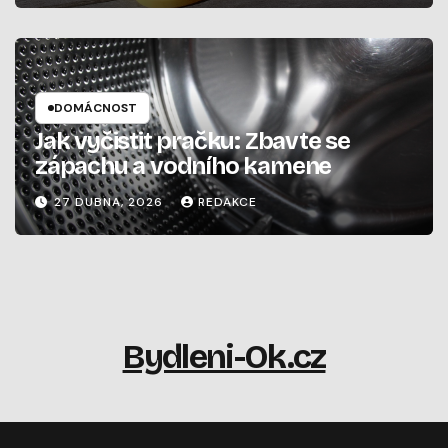
DOMÁCNOST
Jak vyčistit pračku: Zbavte se
zápachu a vodního kamene
27 DUBNA, 2026
REDAKCE
Bydleni-Ok.cz