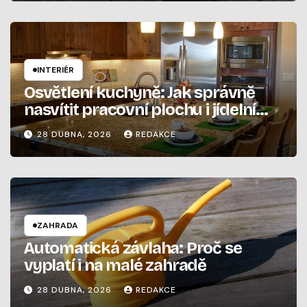
INTERIÉR
Osvětlení kuchyně: Jak správně
nasvítit pracovní plochu i jídelní
stůl
28 DUBNA, 2026
REDAKCE
ZAHRADA
Automatická závlaha: Proč se
vyplatí i na malé zahradě
28 DUBNA, 2026
REDAKCE