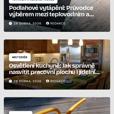
Podlahové vytápění: Průvodce
výběrem mezi teplovodním a
elektrickým systémem
29 DUBNA, 2026
REDAKCE
INTERIÉR
Osvětlení kuchyně: Jak správně
nasvítit pracovní plochu i jídelní
stůl
28 DUBNA, 2026
REDAKCE