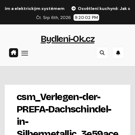
Přejít
 a elektrickým systémem
Osvětlení kuchyně: Jak správně na
na
Čt. Srp 6th, 2026
9:20:03 PM
obsah
Bydleni-Ok.cz
csm_Verlegen-der-
PREFA-Dachschindel-
in-
Silbermetallic_3e59ace