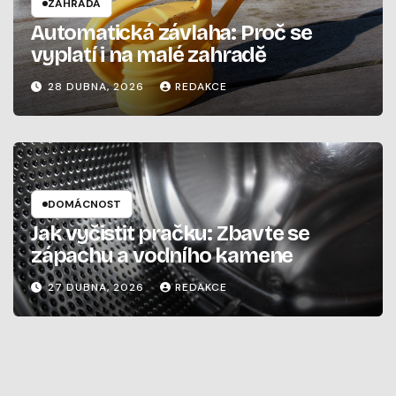
ZAHRADA
Automatická závlaha: Proč se
vyplatí i na malé zahradě
28 DUBNA, 2026
REDAKCE
DOMÁCNOST
Jak vyčistit pračku: Zbavte se
zápachu a vodního kamene
27 DUBNA, 2026
REDAKCE