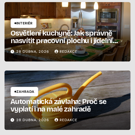
INTERIÉR
Osvětlení kuchyně: Jak správně
nasvítit pracovní plochu i jídelní
stůl
28 DUBNA, 2026
REDAKCE
ZAHRADA
Automatická závlaha: Proč se
vyplatí i na malé zahradě
28 DUBNA, 2026
REDAKCE