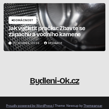
DOMÁCNOST
Jak vyčistit pračku: Zbavte se
zápachu a vodního kamene
27 DUBNA, 2026
REDAKCE
Bydleni-Ok.cz
Proudly powered by WordPress
|
Theme: Newsup by
Themeansar
.