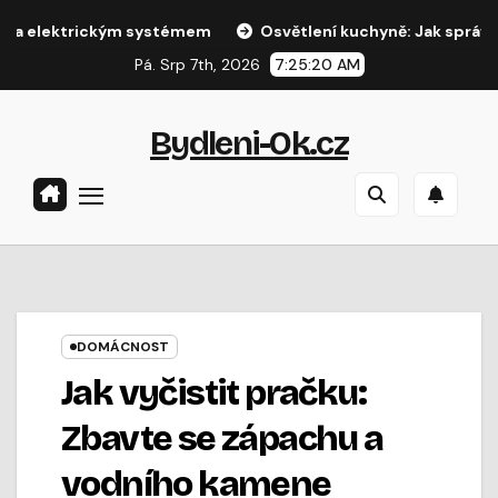
Přejít
ektrickým systémem
Osvětlení kuchyně: Jak správně nasvíti
na
Pá. Srp 7th, 2026
7:25:20 AM
obsah
Bydleni-Ok.cz
DOMÁCNOST
Jak vyčistit pračku:
Zbavte se zápachu a
vodního kamene