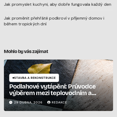
Jak promyslet kuchyni, aby dobře fungovala každý den
Jak proměnit přehřáté podkroví v příjemný domov i
během tropických dní
Mohlo by vás zajímat
STAVBA A REKONSTRUKCE
Podlahové vytápění: Průvodce
výběrem mezi teplovodním a
elektrickým systémem
29 DUBNA, 2026
REDAKCE