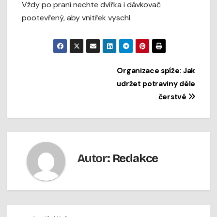
Vždy po praní nechte dvířka i dávkovač
pootevřený, aby vnitřek vyschl.
Navigace
Organizace spíže: Jak
udržet potraviny déle
pro
čerstvé
příspěvek
Autor:
Redakce