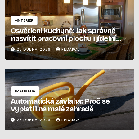
INTERIÉR
Osvětlení kuchyně: Jak správně
nasvítit pracovní plochu i jídelní
stůl
28 DUBNA, 2026
REDAKCE
ZAHRADA
Automatická závlaha: Proč se
vyplatí i na malé zahradě
28 DUBNA, 2026
REDAKCE