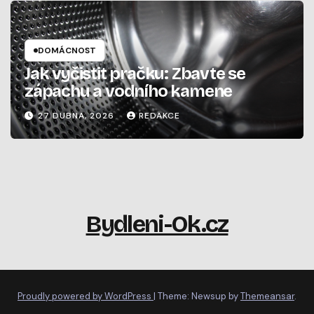
DOMÁCNOST
Jak vyčistit pračku: Zbavte se
zápachu a vodního kamene
27 DUBNA, 2026
REDAKCE
Bydleni-Ok.cz
Proudly powered by WordPress
|
Theme: Newsup by
Themeansar
.