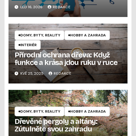
pořádek v možnostech bez
LED 16, 2026
REDAKCE
zbytečných omylů
DOMY, BYTY, REALITY
HOBBY A ZAHRADA
INTERIÉR
Přírodní ochrana dřeva: Když
funkce a krása jdou ruku v ruce
KVĚ 25, 2025
REDAKCE
DOMY, BYTY, REALITY
HOBBY A ZAHRADA
Dřevěné pergoly a altány:
Zútulněte svou zahradu