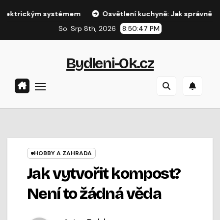
Přejít
ckým systémem
Osvětlení kuchyně: Jak správně nasvítit prac
na
So. Srp 8th, 2026
8:50:48 PM
obsah
Bydleni-Ok.cz
HOBBY A ZAHRADA
Jak vytvořit kompost?
Není to žádná věda