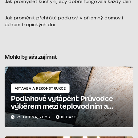
Jak promyslet kuchyni, aby dobře fungovala každý den
Jak proměnit přehřáté podkroví v příjemný domov i
během tropických dní
Mohlo by vás zajímat
STAVBA A REKONSTRUKCE
Podlahové vytápění: Průvodce
výběrem mezi teplovodním a
elektrickým systémem
29 DUBNA, 2026
REDAKCE