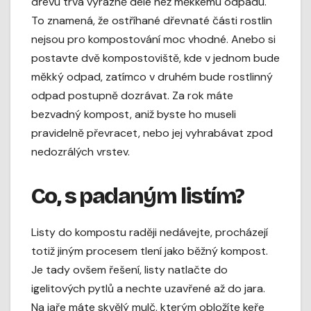
dřevu trvá výrazně déle než měkkému odpadu.
To znamená, že ostříhané dřevnaté části rostlin
nejsou pro kompostování moc vhodné. Anebo si
postavte dvě kompostoviště, kde v jednom bude
měkký odpad, zatímco v druhém bude rostlinný
odpad postupně dozrávat. Za rok máte
bezvadný kompost, aniž byste ho museli
pravidelně převracet, nebo jej vyhrabávat zpod
nedozrálých vrstev.
Co, s padaným listím?
Listy do kompostu raději nedávejte, procházejí
totiž jiným procesem tlení jako běžný kompost.
Je tady ovšem řešení, listy natlačte do
igelitových pytlů a nechte uzavřené až do jara.
Na jaře máte skvělý mulč, kterým obložíte keře