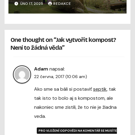
ÚNO 17, 2025
REDAKCE
One thought on “Jak vytvořit kompost?
Není to žádná věda”
Adam
napsal:
22 června, 2017 (10:06 am)
Ako sme sa báli si postaviť
septik
, tak
tak isto to bolo aj s kompostom, ale
nakoniec sme zistili, že to nie je žiadna
veda.
PRO VLOŽENÍ ODPOVĚDI NA KOMENTÁŘ SE MUSÍTE