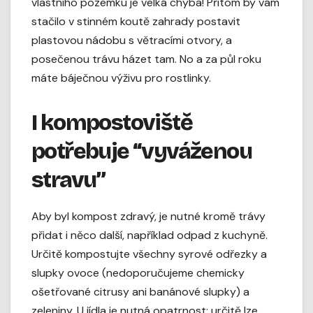
vlastního pozemku je velká chyba! Přitom by vám
stačilo v stinném koutě zahrady postavit
plastovou nádobu s větracími otvory, a
posečenou trávu házet tam. No a za půl roku
máte báječnou výživu pro rostlinky.
I kompostoviště
potřebuje “vyváženou
stravu”
Aby byl kompost zdravý, je nutné kromě trávy
přidat i něco další, například odpad z kuchyně.
Určitě kompostujte všechny syrové odřezky a
slupky ovoce (nedoporučujeme chemicky
ošetřované citrusy ani banánové slupky) a
zeleniny. U jídla je nutná opatrnost: určitě lze