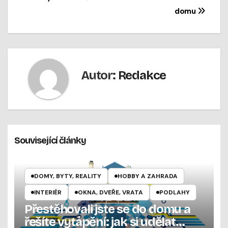
pro
domu
příspěvek
Autor:
Redakce
Související články
DOMY, BYTY, REALITY
HOBBY A ZAHRADA
INTERIÉR
OKNA, DVEŘE, VRATA
PODLAHY
Přestěhovali jste se do domu a
řešíte vytápění: jak si udělat