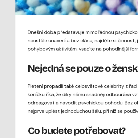
Dnešní doba představuje mimořádnou psychickou z
neustále unavení a bez elánu, najděte si činnost,
pohybovým aktivitám, vsaďte na pohodlnější formu 
Nejedná se pouze o žensk
Pletení propadli také celosvětové celebrity z řad
koníčku říká, že díky němu snadněji odbourává vz
odreagovat a navodit psychickou pohodu. Bez ohle
nejprve uplést jednoduchou šálu, při níž se použí
Co budete potřebovat?