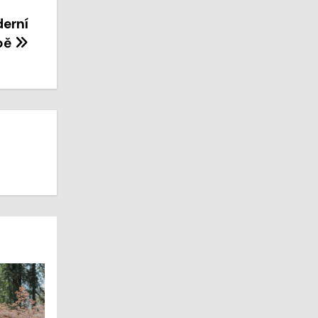
erní
bě