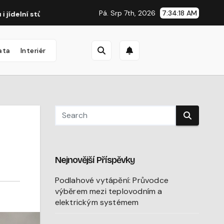
Pá. Srp 7th, 2026
7:34:19 AM
ůl
Automatická závlaha: Proč se vyplatí i na malé zahradě
ata
Interiér
Nejnovější Příspěvky
Podlahové vytápění: Průvodce
výběrem mezi teplovodním a
elektrickým systémem