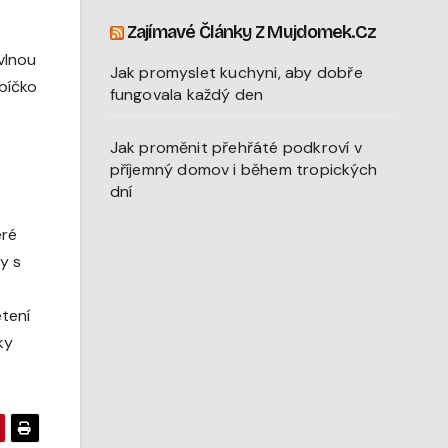
Zajímavé Články Z Mujdomek.cz
vlnou
Jak promyslet kuchyni, aby dobře
ubíčko
fungovala každý den
Jak proměnit přehřáté podkroví v
příjemný domov i během tropických
dní
eré
y s
etení
ky