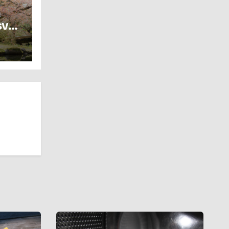
a
 svou