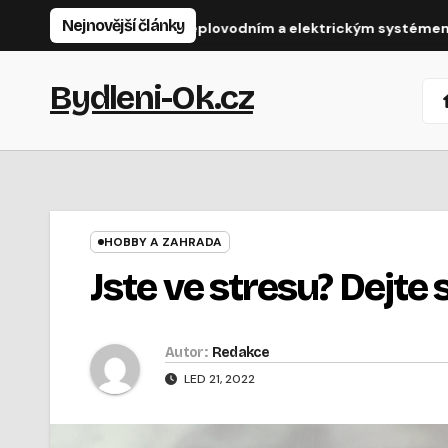
Přejít
Nejnovější články
e výběrem mezi teplovodním a elektrickým systémem
Osv
na
obsah
Bydleni-Ok.cz
HOBBY A ZAHRADA
Jste ve stresu? Dejte 
Autor:
Redakce
LED 21, 2022