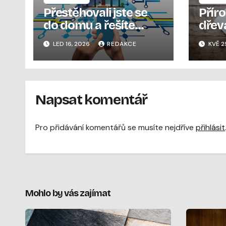
Přestěhovali jste se
Přír
do domu a řešíte
dřev
vytápění: jak si udělat
krás
LED 16, 2026
REDAKCE
KVĚ 2
pořádek v
ruce
možnostech bez
zbytečných omylů
Napsat komentář
Pro přidávání komentářů se musíte nejdříve
přihlásit
Mohlo by vás zajímat