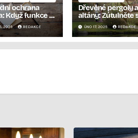
odní ochrana
Dřevěné pergoly 
a: Když funkce a
altány: Zútulněte
a jdou ruku v
zahradu
5, 2025
REDAKCE
ÚNO 17, 2025
REDAKCE
.