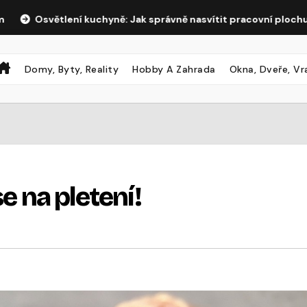
ětlení kuchyně: Jak správně nasvítit pracovní plochu i jídelní st
Domy, Byty, Reality
Hobby A Zahrada
Okna, Dveře, Vr
se na pletení!