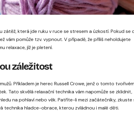
átěž, která jde ruku v ruce se stresem a úzkostí. Pokud se c
 jež vám pomůže tzv. vypnout. V případě, že příliš neholdujete
relaxace, jíž je pletení.
ou záležitost
 mužů. Příkladem je herec Russell Crowe, jenž o tomto tvořivé
tek. Tato skvělá relaxační technika vám napomůže se zklidnit,
du na pohlaví nebo věk. Patříte-li mezi začátečníky, zkuste 
vá technika hladce-obrace, kterou zvládnou i malé děti.