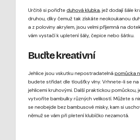
Určitě si pořiďte
duhová klubka
, jež dodají šále 
druhou, díky čemuž tak získáte neokoukanou duho
a z poloviny akrylem, jsou velmi příjemná na dote
vám vystačí k upletení šály, čepice nebo šátku.
Buďte kreativní
Jehlice jsou vskutku nepostradatelná
pomůcka na
budete střídat dle tloušťky vlny. Vrhnete-li se 
jehlicemi kruhovými. Další praktickou pomůckou, j
vytvoříte bambulky různých velikostí. Můžete s nim
se neobejde bez bambusové misky, kam si uschov
němuž se vám při pletení klubíčko nezamotá.