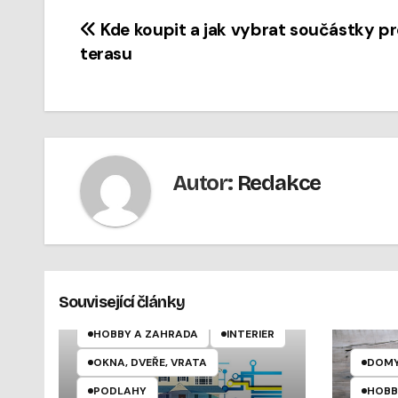
Navigace
Kde koupit a jak vybrat součástky p
terasu
pro
příspěvek
Autor:
Redakce
Související články
DOMY, BYTY, REALITY
HOBBY A ZAHRADA
INTERIÉR
OKNA, DVEŘE, VRATA
DOMY,
PODLAHY
HOBB