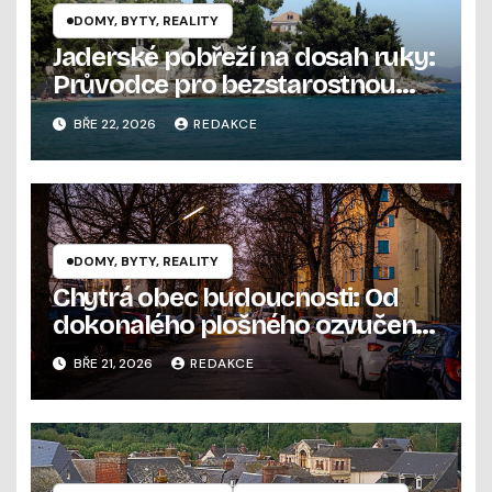
DOMY, BYTY, REALITY
Jaderské pobřeží na dosah ruky:
Průvodce pro bezstarostnou
letní rekreaci
BŘE 22, 2026
REDAKCE
DOMY, BYTY, REALITY
Chytrá obec budoucnosti: Od
dokonalého plošného ozvučení
po moderní správu energií a
BŘE 21, 2026
REDAKCE
krizové řízení