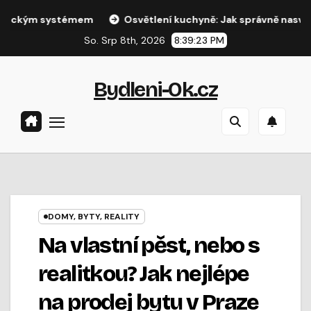
Přejít
m systémem
Osvětlení kuchyně: Jak správně nasvítit pracovn
na
So. Srp 8th, 2026
8:39:23 PM
obsah
Bydleni-Ok.cz
DOMY, BYTY, REALITY
Na vlastní pěst, nebo s
realitkou? Jak nejlépe
na prodej bytu v Praze