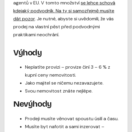
agentů v EU. V tomto množství
se lehce schová
kdejaký podvodník. Na ty si samozřejmě musíte
dát pozor
. Je nutné, abyste si uvědomili, že vás
prodej na vlastní pěst před podvodnými
praktikami neochrání.
Výhody
Neplatíte provizi – provize činí 3 – 6 % z
kupní ceny nemovitosti.
Jako majitel se ničemu nezavazujete.
Svou nemovitost znáte nejlépe.
Nevýhody
Prodeji musíte věnovat spoustu úsilí a času.
Musíte byt nafotit a sami inzerovat –