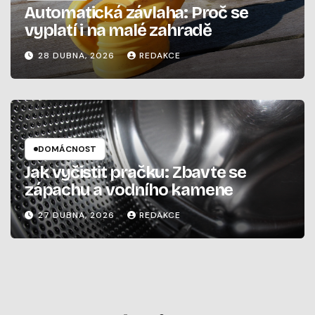
Automatická závlaha: Proč se
vyplatí i na malé zahradě
28 DUBNA, 2026
REDAKCE
DOMÁCNOST
Jak vyčistit pračku: Zbavte se
zápachu a vodního kamene
27 DUBNA, 2026
REDAKCE