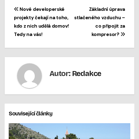
Navigace
Nové developerské
Základní úprava
projekty čekají na toho,
stlačeného vzduchu –
pro
kdo z nich udělá domov!
co připojit za
příspěvek
Tedy na vás!
kompresor?
Autor:
Redakce
Související články