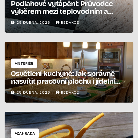
Podlahové vytápění: Průvodce
výběrem mezi teplovodním a
elektrickým systémem
29 DUBNA, 2026
REDAKCE
INTERIÉR
Osvětlení kuchyně: Jak správně
nasvítit pracovní plochu i jídelní
stůl
28 DUBNA, 2026
REDAKCE
ZAHRADA