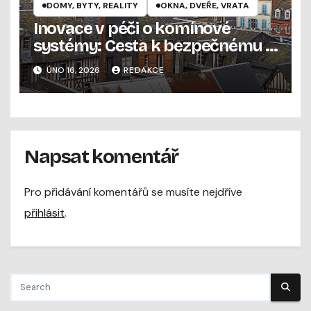
DOMY, BYTY, REALITY
OKNA, DVEŘE, VRATA
Inovace v péči o komínové
systémy: Cesta k bezpečnému a
úspornému vytápění
ÚNO 16, 2026
REDAKCE
Napsat komentář
Pro přidávání komentářů se musíte nejdříve
přihlásit
.