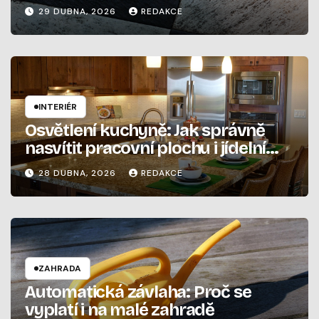
elektrickým systémem
29 DUBNA, 2026
REDAKCE
INTERIÉR
Osvětlení kuchyně: Jak správně
nasvítit pracovní plochu i jídelní
stůl
28 DUBNA, 2026
REDAKCE
ZAHRADA
Automatická závlaha: Proč se
vyplatí i na malé zahradě