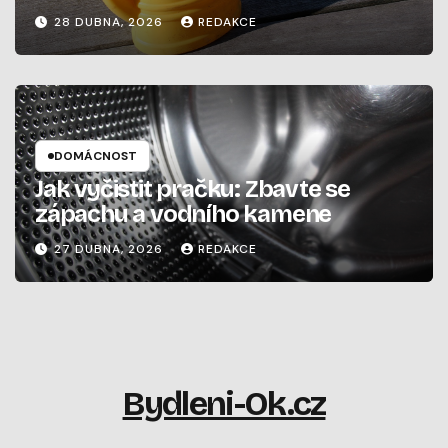
28 DUBNA, 2026
REDAKCE
DOMÁCNOST
Jak vyčistit pračku: Zbavte se
zápachu a vodního kamene
27 DUBNA, 2026
REDAKCE
Bydleni-Ok.cz