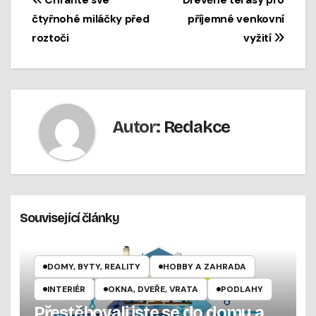
Navigace
Chraňte své
Dřevěné terasy pro
čtyřnohé miláčky před
příjemné venkovní
pro
roztoči
vyžití
příspěvek
Autor:
Redakce
Související články
DOMY, BYTY, REALITY
HOBBY A ZAHRADA
INTERIÉR
OKNA, DVEŘE, VRATA
PODLAHY
Přestěhovali jste se do domu a