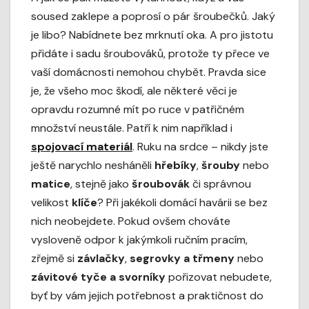
soused zaklepe a poprosí o pár šroubečků. Jaký
je libo? Nabídnete bez mrknutí oka. A pro jistotu
přidáte i sadu šroubováků, protože ty přece ve
vaší domácnosti nemohou chybět. Pravda sice
je, že všeho moc škodí, ale některé věci je
opravdu rozumné mít po ruce v patřičném
množství neustále. Patří k nim například i
spojovací materiál
. Ruku na srdce – nikdy jste
ještě narychlo nesháněli
hřebíky
,
šrouby
nebo
matice
, stejně jako
šroubovák
či správnou
velikost
klíče
? Při jakékoli domácí havárii se bez
nich neobejdete. Pokud ovšem chováte
vysloveně odpor k jakýmkoli ručním pracím,
zřejmě si
závlačky
,
segrovky a třmeny
nebo
závitové tyče a svorníky
pořizovat nebudete,
byť by vám jejich potřebnost a praktičnost do