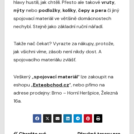
hlavy hustili, jak chtěli. Přesto ale takové
vruty
,
nýty
nebo
podložky
,
kolíky
,
čepy a pera
či jiný
spojovací materiál ve většině domácnostech
nechybí. Stejně jako základní ruční nářadí.
Takže nač čekat? Vyrazte za nákupy, protože,
jak všichni víme, zásob není nikdy dost. A
spojovacího materiálu zvlášť.
Veškerý „
spojovací materiál
“ lze zakoupit na
eshopu „
Exteobchod.cz
“, nebo přímo na
adrese prodejny: Brno – Horní Heršpice, Železná
16a.