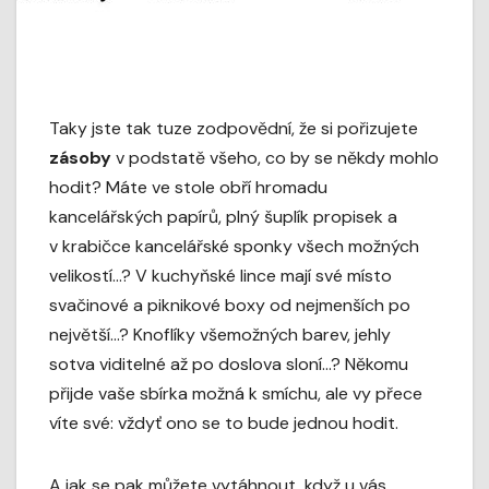
Taky jste tak tuze zodpovědní, že si pořizujete
zásoby
v podstatě všeho, co by se někdy mohlo
hodit? Máte ve stole obří hromadu
kancelářských papírů, plný šuplík propisek a
v krabičce kancelářské sponky všech možných
velikostí…? V kuchyňské lince mají své místo
svačinové a piknikové boxy od nejmenších po
největší…? Knoflíky všemožných barev, jehly
sotva viditelné až po doslova sloní…? Někomu
přijde vaše sbírka možná k smíchu, ale vy přece
víte své: vždyť ono se to bude jednou hodit.
A jak se pak můžete vytáhnout, když u vás