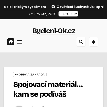
Přejít
ektrickým systémem
Osvětlení kuchyně: Jak správně nasvíti
na
Čt. Srp 6th, 2026
9:23:09 PM
obsah
Bydleni-Ok.cz
HOBBY A ZAHRADA
Spojovací materiál…
kam se podíváš