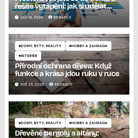
řešíte vytápění: jak si udělat
pořádek v možnostech bez
LED 16, 2026
REDAKCE
zbytečných omylů
DOMY, BYTY, REALITY
HOBBY A ZAHRADA
INTERIÉR
Přírodní ochrana dřeva: Když
funkce a krása jdou ruku v ruce
KVĚ 25, 2025
REDAKCE
DOMY, BYTY, REALITY
HOBBY A ZAHRADA
Dřevěné pergoly a altány: